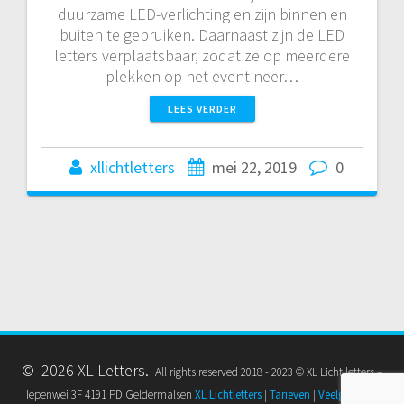
duurzame LED-verlichting en zijn binnen en
buiten te gebruiken. Daarnaast zijn de LED
letters verplaatsbaar, zodat ze op meerdere
plekken op het event neer…
LEES VERDER
xllichtletters
mei 22, 2019
0
© 2026 XL Letters.
All rights reserved 2018 - 2023 © XL Lichtlletters –
Iepenwei 3F 4191 PD Geldermalsen
XL Lichtletters
|
Tarieven
|
Veelgestelde