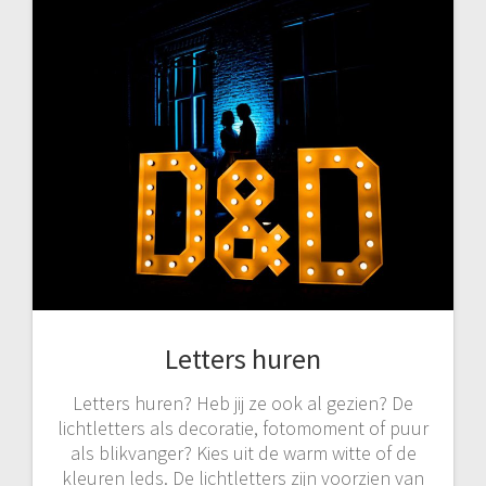
Letters huren
Letters huren? Heb jij ze ook al gezien? De
lichtletters als decoratie, fotomoment of puur
als blikvanger? Kies uit de warm witte of de
kleuren leds. De lichtletters zijn voorzien van