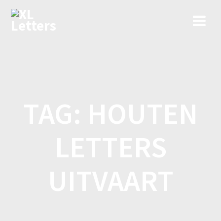
Ga
naar
de
inhoud
TAG:
HOUTEN
LETTERS
UITVAART