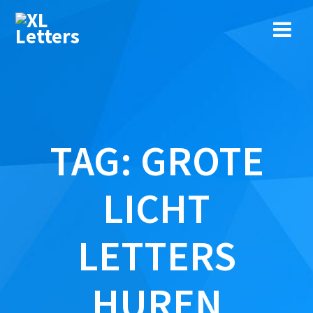
Ga
naar
de
inhoud
TAG:
GROTE
LICHT
LETTERS
HUREN