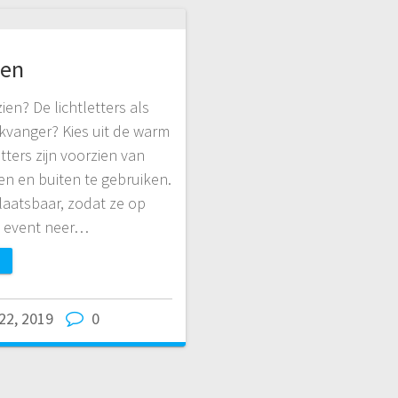
ren
ien? De lichtletters als
ikvanger? Kies uit de warm
etters zijn voorzien van
en en buiten te gebruiken.
laatsbaar, zodat ze op
t event neer…
22, 2019
0