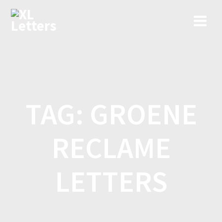
Ga
naar
de
inhoud
TAG:
GROENE
RECLAME
LETTERS