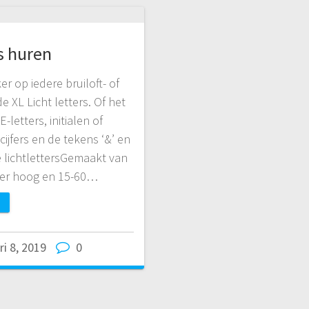
s huren
r op iedere bruiloft- of
e XL Licht letters. Of het
etters, initialen of
 cijfers en de tekens ‘&’ en
e lichtlettersGemaakt van
ter hoog en 15-60…
ri 8, 2019
0