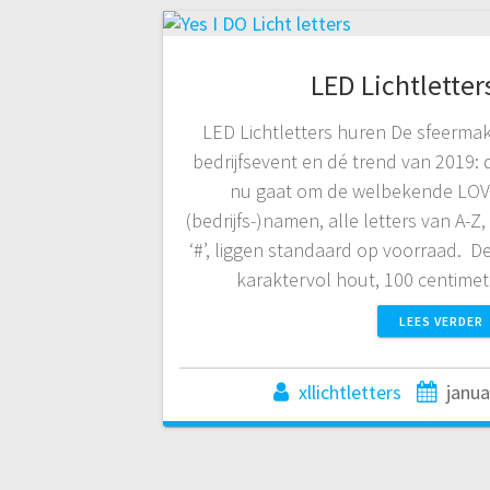
LED Lichtletter
LED Lichtletters huren De sfeermake
bedrijfsevent en dé trend van 2019: d
nu gaat om de welbekende LOVE-l
(bedrijfs-)namen, alle letters van A-Z,
‘#’, liggen standaard op voorraad. D
karaktervol hout, 100 centime
LEES VERDER
xllichtletters
janua