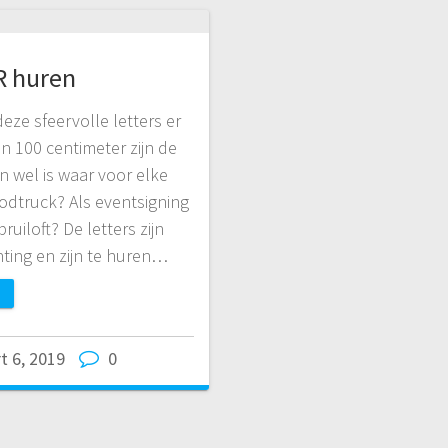
R huren
eze sfeervolle letters er
n 100 centimeter zijn de
n wel is waar voor elke
odtruck? Als eventsigning
ruiloft? De letters zijn
ting en zijn te huren…
t 6, 2019
0