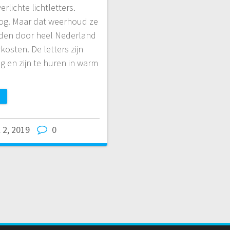
rlichte lichtletters.
g. Maar dat weerhoud ze
rden door heel Nederland
kosten. De letters zijn
g en zijn te huren in warm
l 2, 2019
0