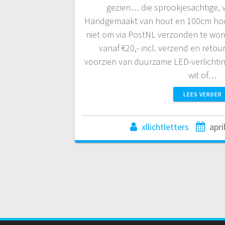
gezien… die sprookjesachtige, ve
Handgemaakt van hout en 100cm hoo
niet om via PostNL verzonden te wo
vanaf €20,- incl. verzend en retour
voorzien van duurzame LED-verlichtin
wit of…
LEES VERDER
xllichtletters
apri