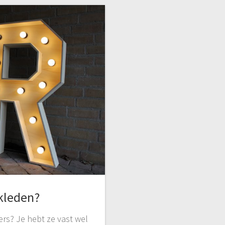
kleden?
ers? Je hebt ze vast wel