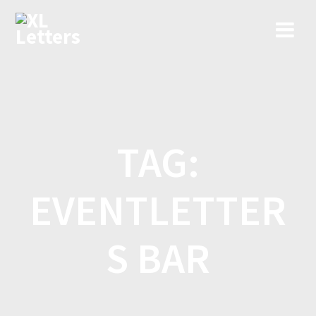
Ga
naar
de
inhoud
TAG:
EVENTLETTER
S BAR