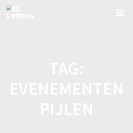
Ga
naar
de
inhoud
TAG:
EVENEMENTEN
PIJLEN