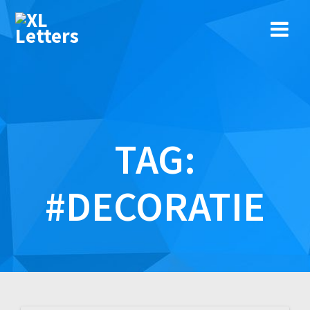
Ga
naar
de
inhoud
TAG:
#DECORATIE