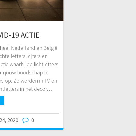
VID-19 ACTIE
 heel Nederland en België
hte letters, cijfers en
ctie waarbij de lichtletters
 om jouw boodschap te
s op. Zo worden in TV-en
htletters in het decor…
24, 2020
0