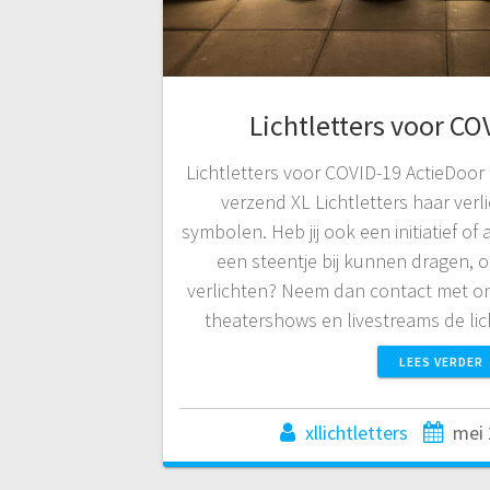
Lichtletters voor CO
Lichtletters voor COVID-19 ActieDoor
verzend XL Lichtletters haar verlic
symbolen. Heb jij ook een initiatief of a
een steentje bij kunnen dragen,
verlichten? Neem dan contact met on
theatershows en livestreams de lic
LEES VERDER
xllichtletters
mei 