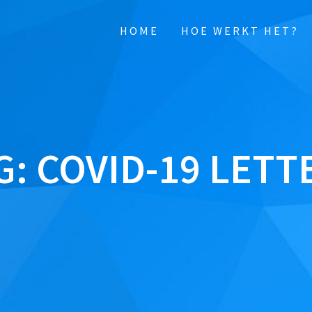
HOME
HOE WERKT HET?
G:
COVID-19 LETT