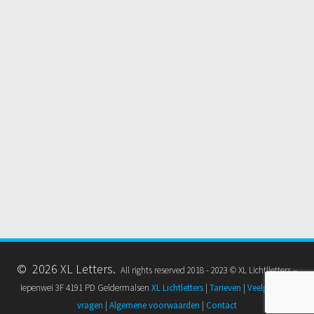
© 2026 XL Letters.
All rights reserved 2018 - 2023 © XL Lichtlletters –
Iepenwei 3F 4191 PD Geldermalsen
XL Lichtletters
|
Tarieven
|
Veelgestelde
vragen
|
Algemene voorwaarden
|
Contact