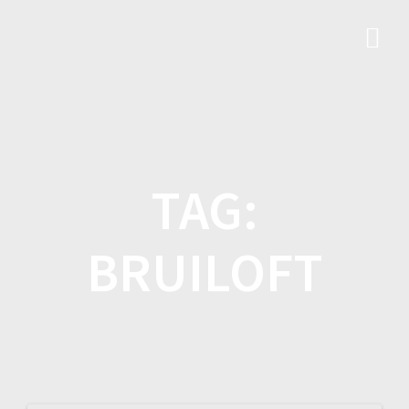
Ga
naar
de
inhoud
TAG:
BRUILOFT