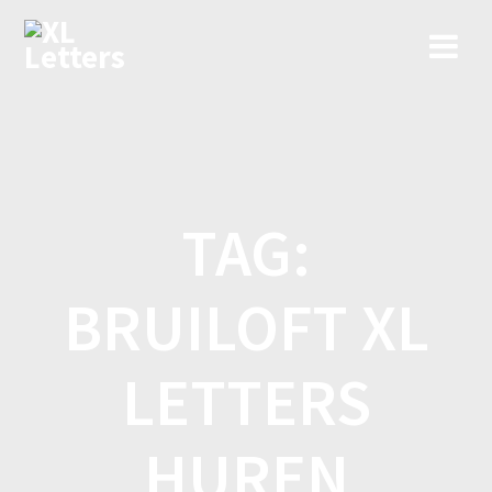
Ga
naar
de
inhoud
TAG:
BRUILOFT XL
LETTERS
HUREN