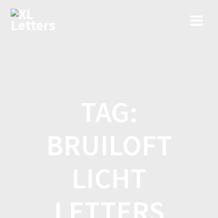
Ga
naar
de
inhoud
TAG:
BRUILOFT
LICHT
LETTERS