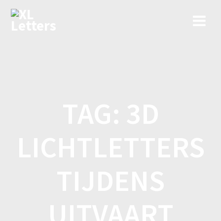
Ga
naar
de
inhoud
TAG:
3D
LICHTLETTERS
TIJDENS
UITVAART