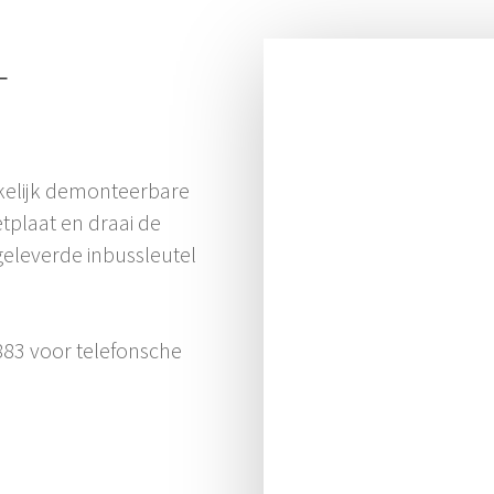
L
kkelijk demonteerbare
etplaat en draai de
eleverde inbussleutel
.
883 voor telefonsche